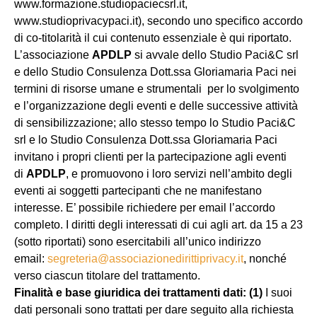
www.formazione.studiopaciecsrl.it,
www.studioprivacypaci.it), secondo uno specifico accordo
di co-titolarità il cui contenuto essenziale è qui riportato.
L’associazione
APDLP
si avvale dello Studio Paci&C srl
e dello Studio Consulenza Dott.ssa Gloriamaria Paci nei
termini di risorse umane e strumentali per lo svolgimento
e l’organizzazione degli eventi e delle successive attività
di sensibilizzazione; allo stesso tempo lo Studio Paci&C
srl e lo Studio Consulenza Dott.ssa Gloriamaria Paci
invitano i propri clienti per la partecipazione agli eventi
di
APDLP
, e promuovono i loro servizi nell’ambito degli
eventi ai soggetti partecipanti che ne manifestano
interesse. E’ possibile richiedere per email l’accordo
completo. I diritti degli interessati di cui agli art. da 15 a 23
(sotto riportati) sono esercitabili all’unico indirizzo
email:
segreteria@associazionedirittiprivacy.it
, nonché
verso ciascun titolare del trattamento.
Finalità e base giuridica dei trattamenti dati: (1)
I suoi
dati personali sono trattati per dare seguito alla richiesta