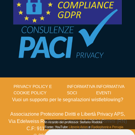
PRIVACY POLICY E
INFORMATIVA
INFORMATIVA
COOKIE POLICY
SOCI
EVENTI
Vuoi un supporto per le segnalazioni wistleblowing?
Associazione Protezione Diritti e Libertà Privacy APS,
Via Edelweiss Rodriguez Senior, 13 47924 Rimini (RN)
In ricordo del professor Stefano Rodotà
Fonte: YouTube
Librerie Arion
e
Radiophonica Perugia
C.F: 91174660406 – P.I: 04481470401