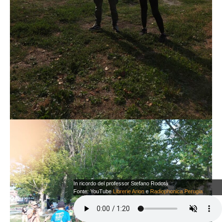
In ricordo del professor Stefano Rodotà
Fonte: YouTube
Librerie Arion
e
Radiophonica Perugia