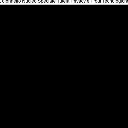
Colonnello Nucleo Speciale Tutela Privacy e Frodi Tecnologich