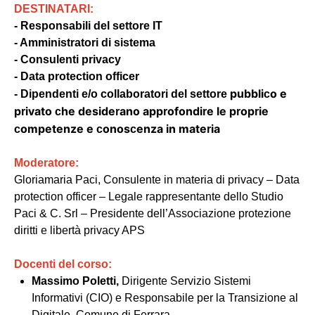
DESTINATARI:
- R
esponsabili del setto
r
e
IT
-
A
mminist
r
ato
r
i di sistema
- C
onsulenti p
r
iva
c
y
-
D
ata p
r
ote
c
tion offi
c
e
r
pubbli
o e
-
D
ipendenti e
/
o
c
ollabo
r
ato
r
i del setto
r
e
c
p
ivato
he deside
ano app
ofondi
e le p
op
ie
r
c
r
r
r
r
r
ompetenze e
onos
enza in mate
ia
c
c
c
r
Moderatore:
Gloriamaria Paci
, Consulente in materia di privacy – Data
protection officer – Legale rappresentante dello Studio
Paci & C. Srl – Presidente dell’Associazione protezione
diritti e libertà privacy APS
Docenti del corso:
Massimo Poletti
,
Dirigente Servizio Sistemi
Informativi (CIO) e Responsabile per la Transizione al
Digitale, Comune di Ferrara