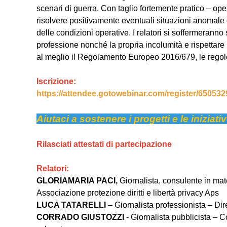
scenari di guerra. Con taglio fortemente pratico – ope
risolvere positivamente eventuali situazioni anomale ed
delle condizioni operative. I relatori si soffermerann
professione nonché la propria incolumità e rispettare i l
al meglio il Regolamento Europeo 2016/679, le regole
Iscrizione:
https://attendee.gotowebinar.com/register/6505
Aiutaci a
sostenere i progetti e le iniziati
Rilasciati attestati di partecipazione
Relatori:
GLORIAMARIA PACI,
Giornalista, consulente in mat
Associazione protezione diritti e libertà privacy Aps
LUCA TATARELLI
– Giornalista professionista – Di
CORRADO GIUSTOZZI
- Giornalista pubblicista – 