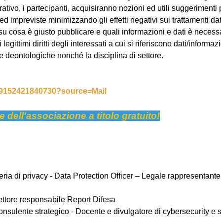
rativo, i partecipanti, acquisiranno nozioni ed utili suggeriment
 impreviste minimizzando gli effetti negativi sui trattamenti dati
o su cosa è giusto pubblicare e quali informazioni e dati è neces
egittimi diritti degli interessati a cui si riferiscono dati/informa
 deontologiche nonché la disciplina di settore.
329152421840730?source=Mail
ve dell'associazione a titolo gratuito!
eria di privacy -
Data Protection Officer – Legale rappresentante 
rettore responsabile Report Difesa
Consulente strategico - Docente e divulgatore di cybersecurity e