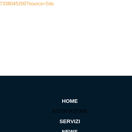
087338045200?source=Sito
HOME
ASSOCIAZIONE
SERVIZI
NEWS