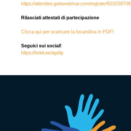
https://attendee.gotowebinar.com/register/5032597
Rilasciati attestati di partecipazione
Clicca qui per scaricare la locandina in PDF!
Seguici sui social!
https://linktr.ee/apdlp