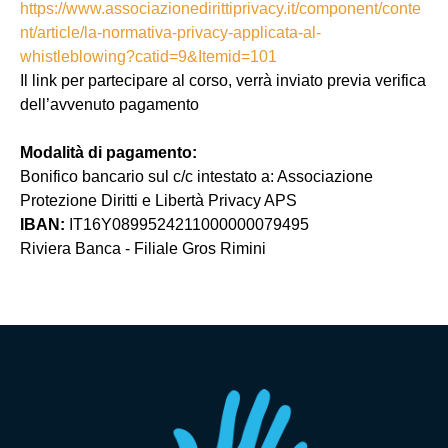
https://www.associazionedirittiprivacy.it/component/conte
nt/article/la-normativa-privacy-applicata-al-
whistleblowing?catid=9&Itemid=101
Il link per partecipare al corso, verrà inviato previa verifica
dell’avvenuto pagamento
Modalità di pagamento:
Bonifico bancario sul c/c intestato a: Associazione
Protezione Diritti e Libertà Privacy APS
IBAN:
IT16Y0899524211000000079495
Riviera Banca - Filiale Gros Rimini