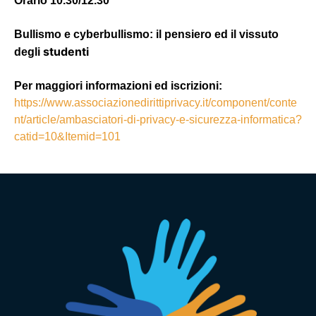
Orario 10.30/12.30
Bullismo e cyberbullismo:
il pensiero ed il vissuto
studenti
degli
Per maggiori informazioni ed iscrizioni:
https://www.associazionedirittiprivacy.it/component/conte
nt/article/ambasciatori-di-privacy-e-sicurezza-informatica?
catid=10&Itemid=101