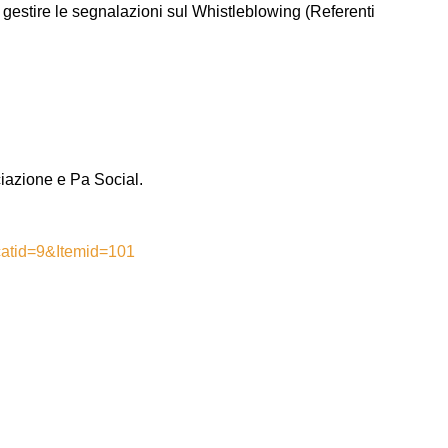
a gestire le segnalazioni sul Whistleblowing (Referenti
ciazione e Pa Social.
g?catid=9&Itemid=101